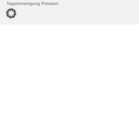
Teppichreinigung Potsdam
Polsterreinigung Berlin Lankwitz
Polsterreinigung Berlin Mitte
Polsterreinigung Berlin Neukölln
Polsterreinigung Berlin Reinickendorf
Polsterreinigung Berlin Schöneberg
Polsterreinigung Berlin Steglitz
Polsterreinigung Berlin Tempelhof
Polsterreinigung in der Nähe (Berlin)
Polsterreinigung Potsdam