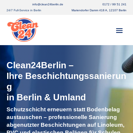
info@clean24berlin.de
0172 / 99 51 241
24/7 Full-Service in Berlin
Mariendorfer Damm 418 A, 12107 Berlin
Clean24Berlin –
Ihre
Beschichtungssanierun
g
in Berlin & Umland
Schutzschicht erneuern statt Bodenbelag
austauschen – professionelle Sanierung
abgenutzter Beschichtungen auf Linoleum,
PVC und elastischen Belägen für Schulen,