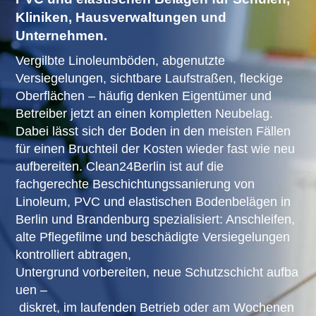
Kliniken, Hausverwaltungen und
Unternehmen.
Vergilbte Linoleumböden, abgenutzte
Versiegelungen, sichtbare Laufstraßen, fleckige
Oberflächen – häufig denken Eigentümer und
Betreiber jetzt an einen kompletten Neubelag.
Dabei lässt sich der Boden in den meisten Fällen
für einen Bruchteil der Kosten wieder fast wie neu
aufbereiten. Clean24Berlin ist auf die
fachgerechte Beschichtungssanierung von
Linoleum, PVC und elastischen Bodenbelägen in
Berlin und Brandenburg spezialisiert: Anschleifen,
alte Pflegefilme und beschädigte Versiegelungen
kontrolliert abtragen,
Untergrund vorbereiten, neue Schutzschicht aufba
uen –
diskret, im laufenden Betrieb oder am Wochenen