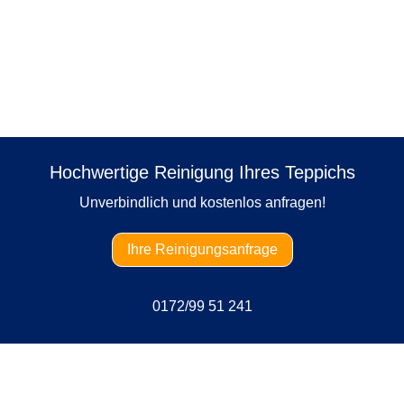
, damit wir den Reinigungsumfang und den Grad der Verschmut
nden Bereichs sind für die Kostenermittlung immer hilfreich. Al
il oder Kontaktformular.
Hochwertige Reinigung Ihres Teppichs
Unverbindlich und kostenlos anfragen!
Ihre Reinigungsanfrage
0172/99 51 241