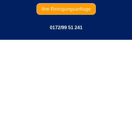
Ihre Reinigungsanfrage
0172/99 51 241
ine mobile Teppichreinigung Berlin Ch
e Reinigung eines Teppichs, lässt sich ohne weitere Information
g nur schwer ermitteln. Wir haben jedoch einen Richtpreis au
griert. Es handelt sich hierbei, wie schon erwähnt, nur um eine
d Teppichböden. Bei einem größeren Umfang oder einer stär
auf Sie zu. Natürlich werden wir Ihnen diese vor Beginn unsere
 die möglichen Kosten besser abschätzen können, bietet sich e
 die Verschmutzung und den Umfang genau beschreiben. Viellei