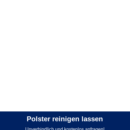
Polsterverschmutzung und Standort sowie
Menge auf. Anschließend erstellen wir ein
Angebot und machen einen Termin mit Ihnen
aus.
Schritt 3: Reinigung
Im letzten Schritt kommt es am Tag des
vereinbarten Termins zur Reinigung Ihrer
Polstermöbel.
Polster reinigen lassen
Unverbindlich und kostenlos anfragen!