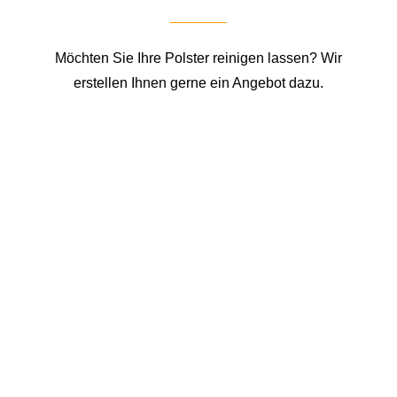
Möchten Sie Ihre Polster reinigen lassen? Wir
erstellen Ihnen gerne ein Angebot dazu.
Schritt 1: Anfrage
Als Erstes stellen Sie uns bitte eine Anfrage
über das
Kontaktformular
oder rufen Sie uns
auch gerne am Telefon an unter+49 (0) 17 29
95 12 41.
Schritt 2: Angebot
Als Zweites nehmen wir alle Daten wie