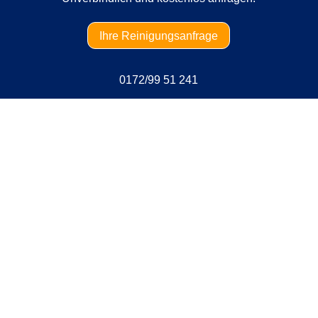
Ihre Reinigungsanfrage
0172/99 51 241
Notfall Polster reinigen lassen
Berlin Lankwitz
Wir bieten auch für Reinigungsnotfälle den
passenden Service. Wenn es schnell gehen
muss und Sie selbst die Verschmutzung nicht
entfernt bekommen, sind wir der richtige
Ansprechpartner. Wir kommen zu Ihnen und
reinigen die Polster schnellstmöglich direkt bei