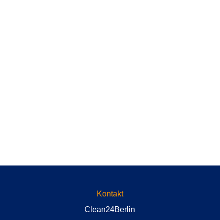
Polsterreinigung Berlin
Steglitz
Polsterreinigung Potsdam
Polsterreinigung in der Nähe
Kontakt
Clean24Berlin