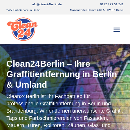
info@clean24berlin.de
0172 / 99 51 241
24/7 Full-Service in Berlin
Mariendorfer Damm 418 A, 12107 Berlin
Clean24Berlin – Ihre
Graffitientfernung in Berlin
& Umland
Clean24Berlin ist Ihr Fachbetrieb für
professionelle Graffitientfernung in Berlin und
Brandenburg. Wir entfernen unerwünschte Graffiti,
Tags und Farbschmierereien von Fassaden,
Mauern, Türen, Rolltoren, Zäunen, Glas- und