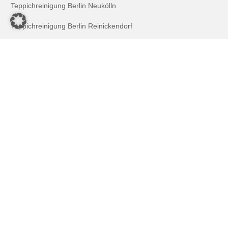
Teppichreinigung Berlin Neukölln
Teppichreinigung Berlin Reinickendorf
Teppichreinigung Berlin Steglitz
Teppichreinigung Berlin Tempelhof
Teppichreinigung Potsdam
Polsterreinigung Berlin Lankwitz
Polsterreinigung Berlin Mitte
Polsterreinigung Berlin Neukölln
Polsterreinigung Berlin Reinickendorf
Polsterreinigung Berlin Schöneberg
Polsterreinigung Berlin Steglitz