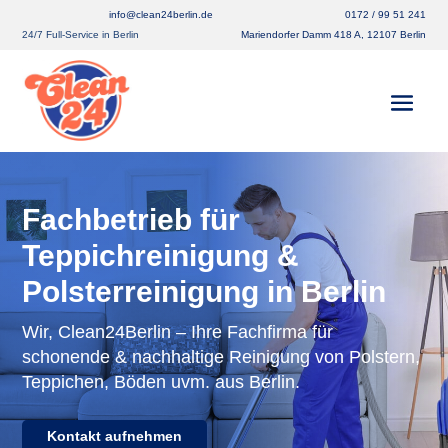
info@clean24berlin.de
0172 / 99 51 241
24/7 Full-Service in Berlin
Mariendorfer Damm 418 A, 12107 Berlin
Fachbetrieb für
Teppichreinigung &
Polsterreinigung in Berlin
Wir, Clean24Berlin – Ihre Fachfirma für
schonende & nachhaltige Reinigung von Polstern,
Teppichen, Böden uvm. aus Berlin.
Kontakt aufnehmen