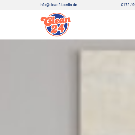
info@clean24berlin.de
0172 / 9