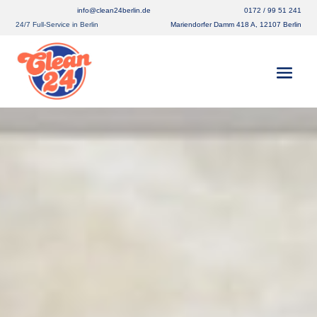
info@clean24berlin.de
0172 / 99 51 241
24/7 Full-Service in Berlin
Mariendorfer Damm 418 A, 12107 Berlin
Ratgeber zur
Teppichreinigung