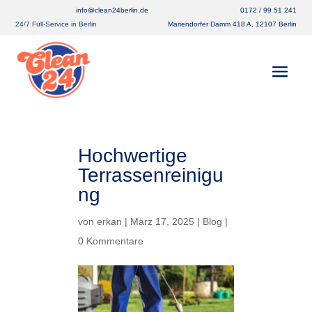
info@clean24berlin.de
0172 / 99 51 241
24/7 Full-Service in Berlin
Mariendorfer Damm 418 A, 12107 Berlin
Hochwertige
Terrassenreinigu
ng
von
erkan
|
März 17, 2025
|
Blog
|
0 Kommentare